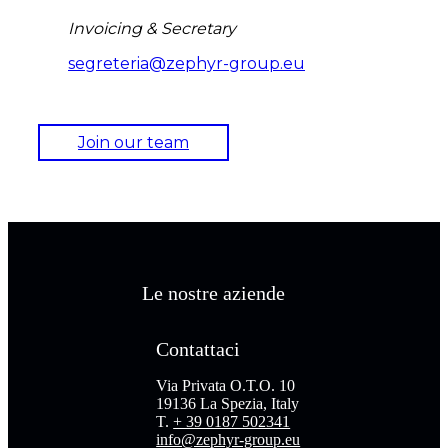
Invoicing & Secretary
segreteria@zephyr-group.eu
Join our team
Le nostre aziende
Contattaci
Via Privata O.T.O. 10
19136 La Spezia, Italy
T.
+ 39 0187 502341
info@zephyr-group.eu