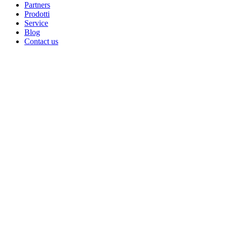
Partners
Prodotti
Su di noi
Service
Settori
Blog
Partners
Contact us
Prodotti
Service
Blog
Contact us