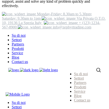
support, assist and solve any kind of problem quickly and
effectively.
Monday-Friday: 8.30am to 5.30pm;
Saturday: 9.30am to 1pm
Via Privata O.T.O.
10, 19136 La Spezia Italy
+ (123) 1234-
567-8900
info@zephyrtrading.com
Su di noi
Settori
Partners
Prodotti
Service
Blog
Contact us
Su di noi
Settori
Partners
Prodotti
Service
Blog
Contact us
Su di noi
Settori